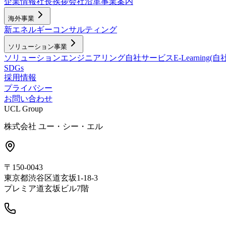
企業情報
社長挨拶
会社沿革
事業案内
海外事業
新エネルギー
コンサルティング
ソリューション事業
ソリューション
エンジニアリング
自社サービス
E-Learning
SDGs
採用情報
プライバシー
お問い合わせ
UCL Group
株式会社 ユー・シー・エル
〒150-0043
東京都渋谷区道玄坂1-18-3
プレミア道玄坂ビル7階