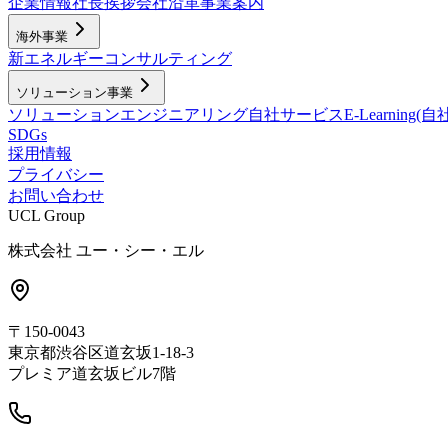
企業情報
社長挨拶
会社沿革
事業案内
海外事業
新エネルギー
コンサルティング
ソリューション事業
ソリューション
エンジニアリング
自社サービス
E-Learning
SDGs
採用情報
プライバシー
お問い合わせ
UCL Group
株式会社 ユー・シー・エル
〒150-0043
東京都渋谷区道玄坂1-18-3
プレミア道玄坂ビル7階